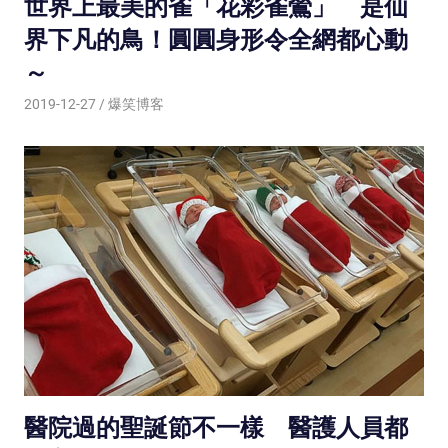
世界上最美的雀「花彩雀鶯」 是仙
界下凡的鳥！圓圓身形令全網都心動
～
2019-12-27
爆笑博客
醫院過的聖誕節不一樣 醫護人員都