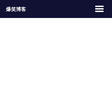
Skip
爆笑博客
to
content
JOKEBLOG