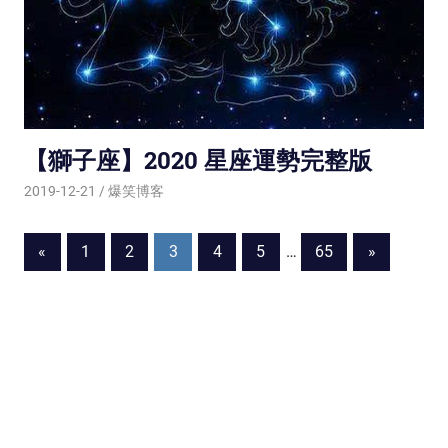
【獅子座】2020 星座運勢完整版
2019-12-21
爆笑博客
«
Previous
1
2
3
4
5
…
65
Next
»
Posts
Posts
Posts
navigation