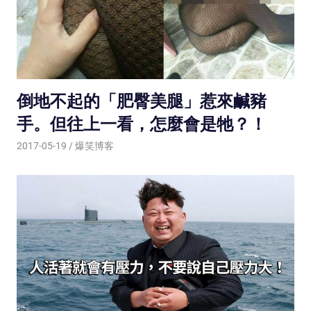
倒地不起的「肥臀美腿」惹來鹹豬
手。但往上一看，怎麼會是牠？！
2017-05-19
爆笑博客