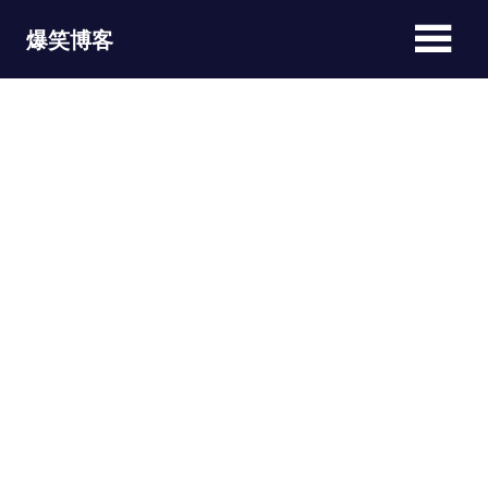
Skip
爆笑博客
to
content
JOKEBLOG