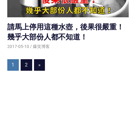
請馬上停用這種水壺，後果很嚴重！
幾乎大部份人都不知道！
2017-05-10
爆笑博客
1
2
Next
»
Posts
Posts
navigation