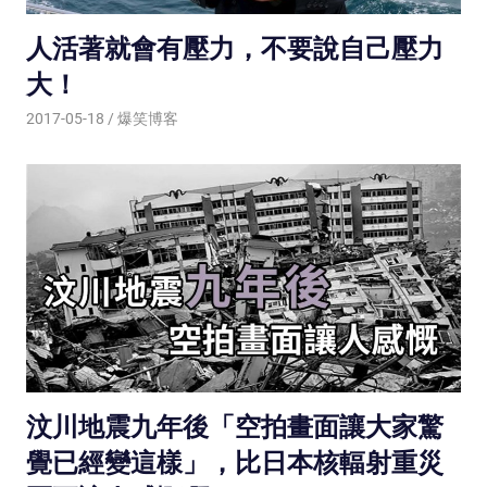
人活著就會有壓力，不要說自己壓力
大！
2017-05-18
爆笑博客
汶川地震九年後「空拍畫面讓大家驚
覺已經變這樣」，比日本核輻射重災