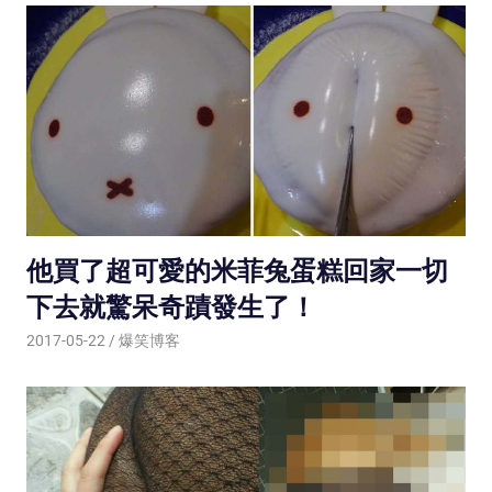
他買了超可愛的米菲兔蛋糕回家一切
下去就驚呆奇蹟發生了！
2017-05-22
爆笑博客