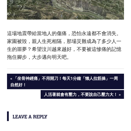
這場地震帶給當地人的傷痛，恐怕永遠都不會消失。
家園被毀，親人生死相隔，那場災難成為了多少人一
生的噩夢？希望汶川越來越好，不要被這慘痛的記憶
拖住腳步，大步邁向明天吧。
PREVIOUS
「坐骨神經痛」不用開刀！每天1分鐘「懶人拉筋操」一周
Post
自然好！
POST:
NEXT
人活著就會有壓力，不要說自己壓力大！
navigation
POST:
LEAVE A REPLY