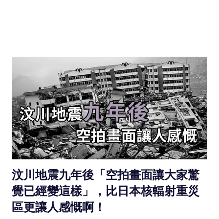
汶川地震九年後「空拍畫面讓大家驚
覺已經變這樣」，比日本核輻射重災
區更讓人感慨啊！