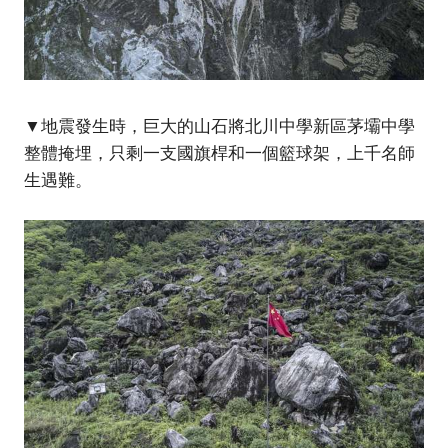
▼地震發生時，巨大的山石將北川中學新區茅壩中學
整體掩埋，只剩一支國旗桿和一個籃球架，上千名師
生遇難。