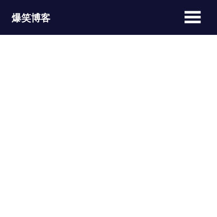
Skip
爆笑博客
to
content
JOKEBLOG