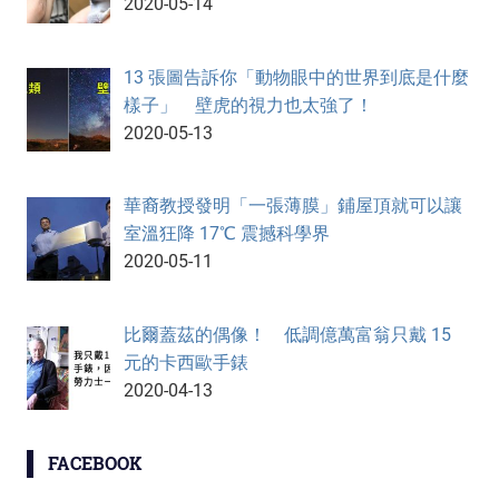
2020-05-14
13 張圖告訴你「動物眼中的世界到底是什麼
樣子」 壁虎的視力也太強了！
2020-05-13
華裔教授發明「一張薄膜」鋪屋頂就可以讓
室溫狂降 17℃ 震撼科學界
2020-05-11
比爾蓋茲的偶像！ 低調億萬富翁只戴 15
元的卡西歐手錶
2020-04-13
FACEBOOK