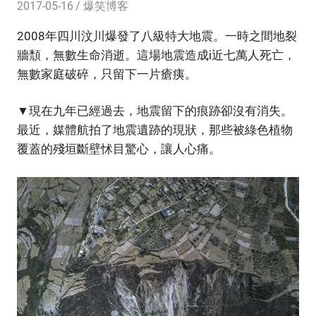
2017-05-16
爆笑博客
2008年四川汶川爆發了八級特大地震。一時之間地裂
牆頹，無數生命消逝。這場地震造成i近七萬人死亡，
無數家庭破碎，只留下一片瘡痍。
▼現在九年已經過去，地震留下的痕跡卻沒有消失。
最近，媒體航拍了地震遺跡的現狀，那些被綠色植物
覆蓋的殘垣斷壁怵目驚心，讓人心痛。