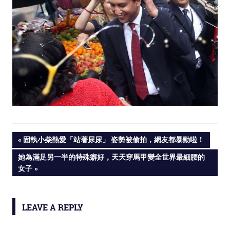
PREVIOUS
固執小柴熱愛「站著尿尿」 姿勢被偷拍，網友都暴動啦！
Post
POST:
NEXT
她為滿足另一半的特殊癖好，天天穿馬甲變全世界最細腰的
POST:
女子
navigation
LEAVE A REPLY