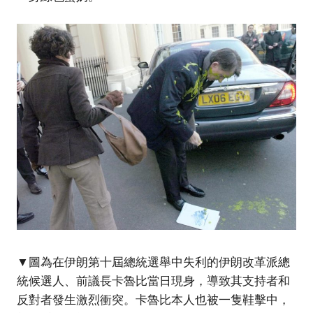
▼圖為在伊朗第十屆總統選舉中失利的伊朗改革派總
統候選人、前議長卡魯比當日現身，導致其支持者和
反對者發生激烈衝突。卡魯比本人也被一隻鞋擊中，