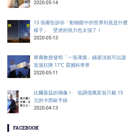
2020-05-14
13 張圖告訴你「動物眼中的世界到底是什麼
樣子」 壁虎的視力也太強了！
2020-05-13
華裔教授發明「一張薄膜」鋪屋頂就可以讓
室溫狂降 17℃ 震撼科學界
2020-05-11
比爾蓋茲的偶像！ 低調億萬富翁只戴 15
元的卡西歐手錶
2020-04-13
FACEBOOK