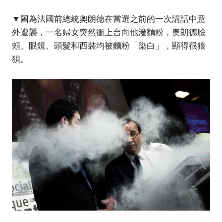
▼圖為法國前總統奧朗德在當選之前的一次講話中意
外遭襲，一名婦女突然衝上台向他潑麵粉，奧朗德臉
頰、眼鏡、頭髮和西裝均被麵粉「染白」，顯得很狼
狽。