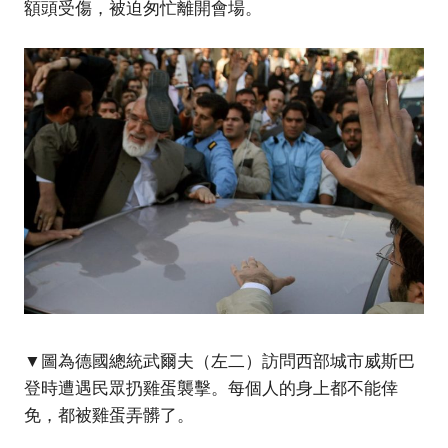
額頭受傷，被迫匆忙離開會場。
▼圖為德國總統武爾夫（左二）訪問西部城市威斯巴
登時遭遇民眾扔雞蛋襲擊。每個人的身上都不能倖
免，都被雞蛋弄髒了。