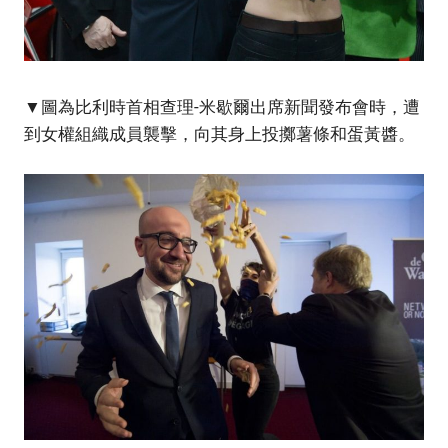
▼圖為比利時首相查理-米歇爾出席新聞發布會時，遭
到女權組織成員襲擊，向其身上投擲薯條和蛋黃醬。