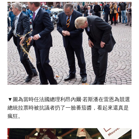
▼圖為當時任法國總理利昂內爾·若斯潘在雷恩為競選
總統拉票時被抗議者扔了一臉番茄醬，看起來還真是
瘋狂。