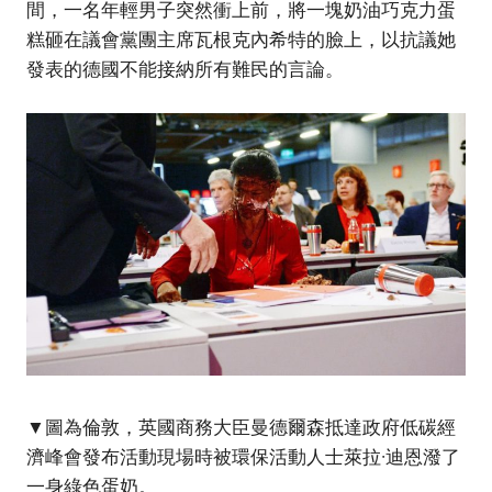
間，一名年輕男子突然衝上前，將一塊奶油巧克力蛋
糕砸在議會黨團主席瓦根克內希特的臉上，以抗議她
發表的德國不能接納所有難民的言論。
▼圖為倫敦，英國商務大臣曼德爾森抵達政府低碳經
濟峰會發布活動現場時被環保活動人士萊拉·迪恩潑了
一身綠色蛋奶。