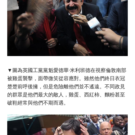
▼圖為英國工黨黨魁愛德華·米利班德在視察倫敦南部
被雞蛋襲擊，面帶微笑從容應對。雖然他們終日衣冠
楚楚前呼後擁，但是危險離他們並不遙遠。不同政見
的群眾是他們最大的敵人，雞蛋、西紅柿、麵粉甚至
破鞋經常與他們不期而遇。