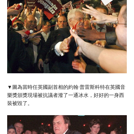
▼圖為當時任英國副首相的約翰·普雷斯科特在英國音
樂獎頒獎現場被抗議者潑了一通冰水，好好的一身西
裝被毀了。