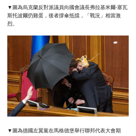
▼圖為烏克蘭反對派議員向國會議長弗拉基米爾-塞瓦
斯托波爾扔雞蛋，後者撐傘抵擋，「戰況」相當激
烈。
▼圖為德國左翼黨在馬格德堡舉行聯邦代表大會期