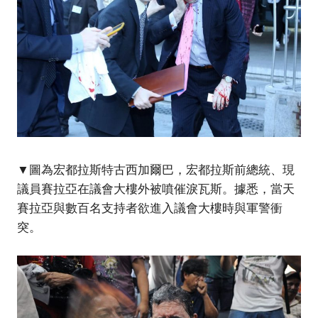
▼圖為宏都拉斯特古西加爾巴，宏都拉斯前總統、現
議員賽拉亞在議會大樓外被噴催淚瓦斯。據悉，當天
賽拉亞與數百名支持者欲進入議會大樓時與軍警衝
突。