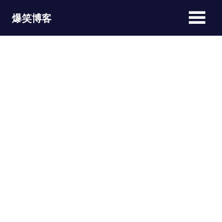
Skip
爆笑博客
to
content
JOKEBLOG