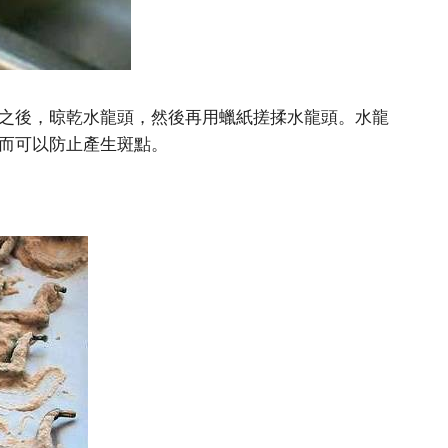
之後，晾乾水龍頭，然後再用蠟紙搓揉水龍頭。水龍
而可以防止產生斑點。
。