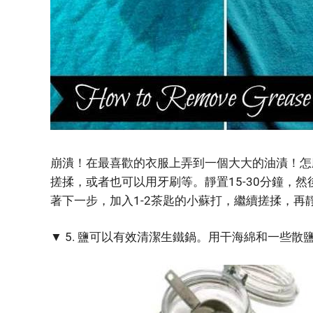
崩潰！在最喜歡的衣服上弄到一個大大的油漬！怎
搓揉，或者也可以用牙刷等。靜置15-30分鐘，
著下一步，加入1-2茶匙的小蘇打，繼續搓揉，再靜
▼ 5. 鹽可以有效清潔生鐵鍋。用干海綿和一些