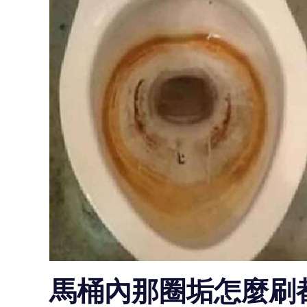
馬桶內那圈垢怎麼刷