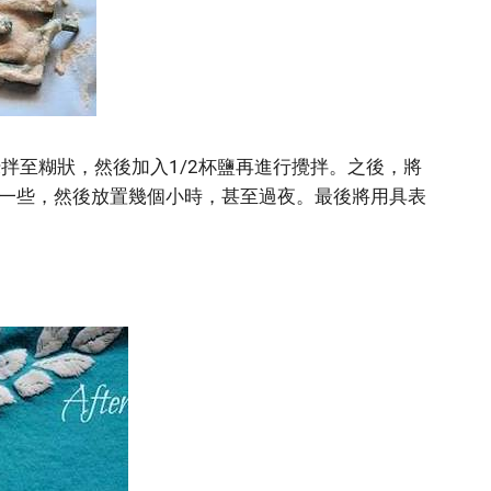
攪拌至糊狀，然後加入1/2杯鹽再進行攪拌。之後，將
一些，然後放置幾個小時，甚至過夜。最後將用具表