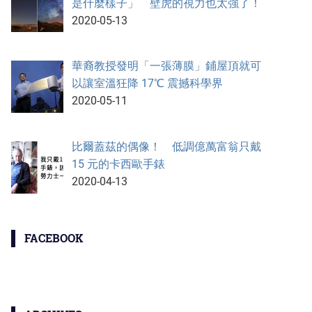
是什麼樣子」 壁虎的視力也太強了！
2020-05-13
華裔教授發明「一張薄膜」鋪屋頂就可
以讓室溫狂降 17℃ 震撼科學界
2020-05-11
比爾蓋茲的偶像！ 低調億萬富翁只戴
15 元的卡西歐手錶
2020-04-13
FACEBOOK