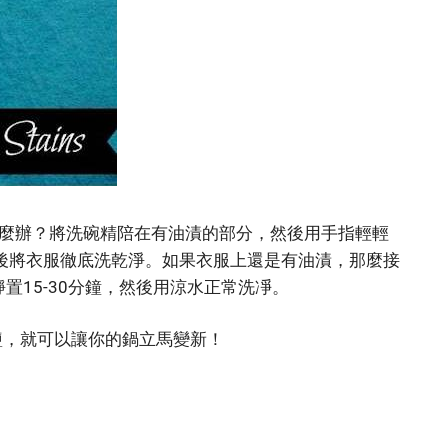
麼辦？將洗碗精陪在有油漬的部分，然後用手指輕輕
然後將衣服徹底洗乾淨。如果衣服上還是有油漬，那麼接
置15-30分鐘，然後用涼水正常洗凈。
散鹽，就可以讓你的鍋立馬變新！