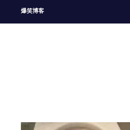
Skip
爆笑博客
to
content
JOKEBLOG