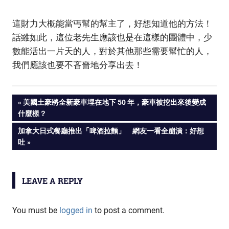
這財力大概能當丐幫的幫主了，好想知道他的方法！
話雖如此，這位老先生應該也是在這樣的團體中，少
數能活出一片天的人，對於其他那些需要幫忙的人，
我們應該也要不吝嗇地分享出去！
PREVIOUS
美國土豪將全新豪車埋在地下 50 年，豪車被挖出來後變成
Post
什麼樣？
POST:
NEXT
加拿大日式餐廳推出「啤酒拉麵」 網友一看全崩潰：好想
navigation
POST:
吐
LEAVE A REPLY
You must be
logged in
to post a comment.