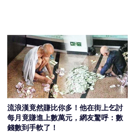
流浪漢竟然賺比你多！他在街上乞討
每月竟賺進上數萬元，網友驚呼：數
錢數到手軟了！