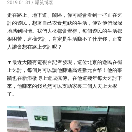
2019-01-31
爆笑博客
走在路上、地下道、鬧區，你可能會看到一些正在乞
討的遊民，想著自己衣食無缺的生活，便對他們深深
地感到同情。我們大概都會覺得，每個遊民的生活都
很困苦，這樣乞討，肯定是生活賺不了什麼錢，正常
人誰會想在路上乞討呢？
▼最近大陸有電視台記者發現，這位北京的遊民在街
上乞討，每個月可以讓他賺進高達數元台幣！他的事
蹟也在新浪微博上造成瘋傳。在他這幾年每天乞討下
來，他賺來的錢竟然可以支助家裏三個人去上大學
了。