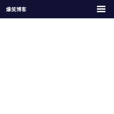
Skip
爆笑博客
to
content
JOKEBLOG