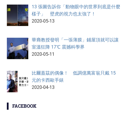
13 張圖告訴你「動物眼中的世界到底是什麼
樣子」 壁虎的視力也太強了！
2020-05-13
華裔教授發明「一張薄膜」鋪屋頂就可以讓
室溫狂降 17℃ 震撼科學界
2020-05-11
比爾蓋茲的偶像！ 低調億萬富翁只戴 15
元的卡西歐手錶
2020-04-13
FACEBOOK