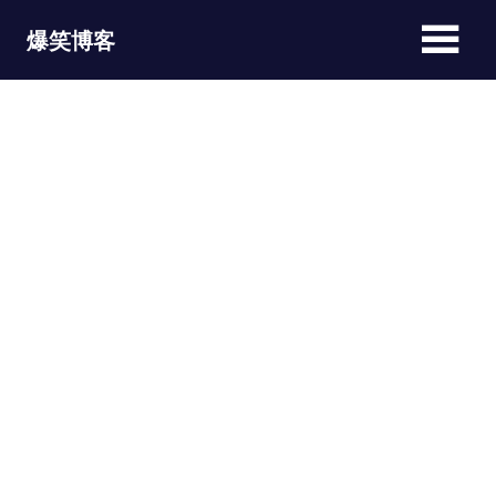
Skip
爆笑博客
to
content
JOKEBLOG