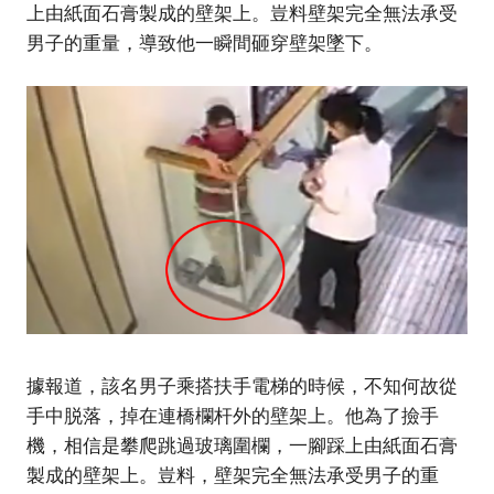
上由紙面石膏製成的壁架上。豈料壁架完全無法承受
男子的重量，導致他一瞬間砸穿壁架墜下。
據報道，該名男子乘搭扶手電梯的時候，不知何故從
手中脱落，掉在連橋欄杆外的壁架上。他為了撿手
機，相信是攀爬跳過玻璃圍欄，一腳踩上由紙面石膏
製成的壁架上。豈料，壁架完全無法承受男子的重