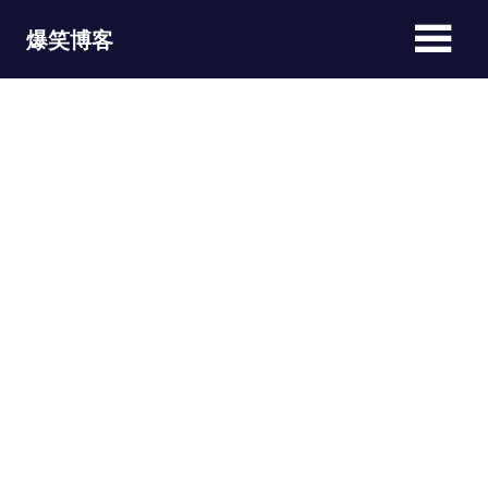
Skip
爆笑博客
to
content
JOKEBLOG