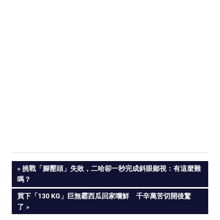
PREVIOUS
挑戰「腳壓頭」失敗，二哈卻一秒完成斜眼鄙視：有這麼難
Post
嗎？
POST:
NEXT
買下「130 KG」巨無霸西瓜回家嚐鮮 千辛萬苦切開後驚
navigation
POST:
了