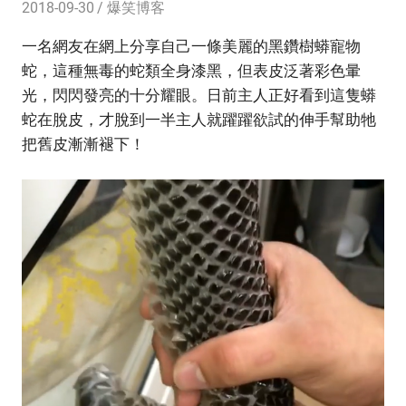
2018-09-30
爆笑博客
一名網友在網上分享自己一條美麗的黑鑽樹蟒寵物
蛇，這種無毒的蛇類全身漆黑，但表皮泛著彩色暈
光，閃閃發亮的十分耀眼。日前主人正好看到這隻蟒
蛇在脫皮，才脫到一半主人就躍躍欲試的伸手幫助牠
把舊皮漸漸褪下！