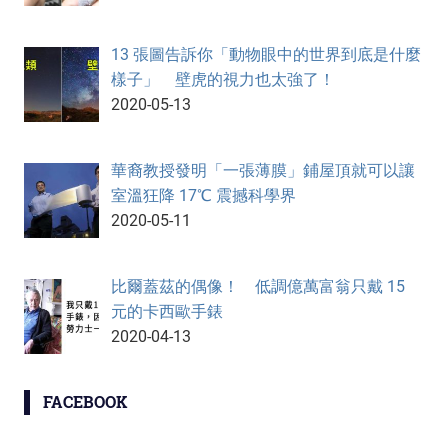
13 張圖告訴你「動物眼中的世界到底是什麼
樣子」 壁虎的視力也太強了！
2020-05-13
華裔教授發明「一張薄膜」鋪屋頂就可以讓
室溫狂降 17℃ 震撼科學界
2020-05-11
比爾蓋茲的偶像！ 低調億萬富翁只戴 15
元的卡西歐手錶
2020-04-13
FACEBOOK