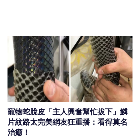
寵物蛇脫皮「主人興奮幫忙拔下」鱗
片紋路太完美網友狂重播：看得莫名
治癒！