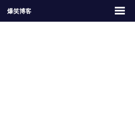
Skip
爆笑博客
to
content
JOKEBLOG