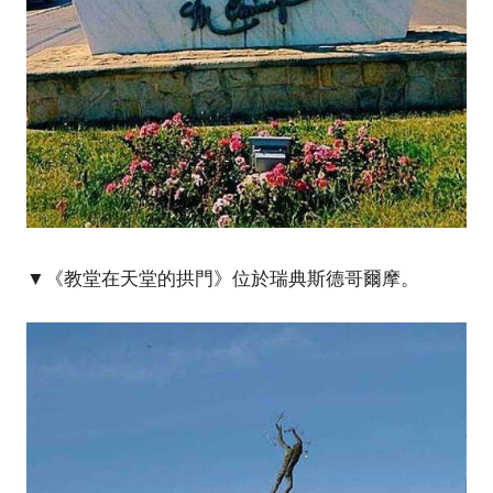
▼《教堂在天堂的拱門》位於瑞典斯德哥爾摩。