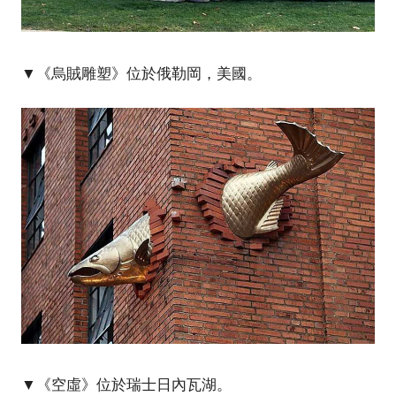
▼《烏賊雕塑》位於俄勒岡，美國。
▼《空虛》位於瑞士日內瓦湖。