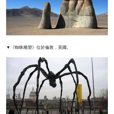
▼《蜘蛛雕塑》位於倫敦，英國。