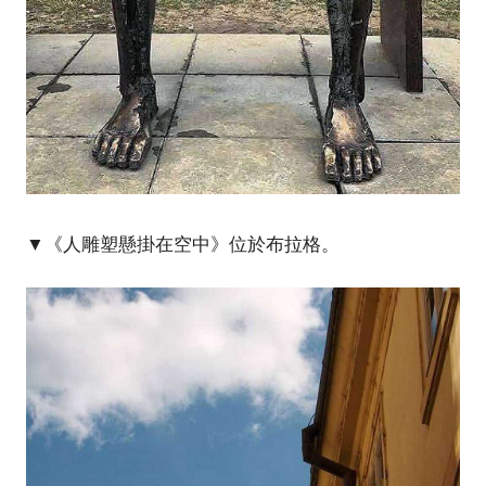
▼《人雕塑懸掛在空中》位於布拉格。