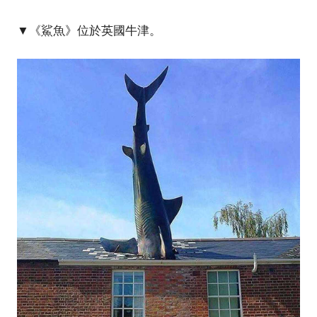
▼《鯊魚》位於英國牛津。