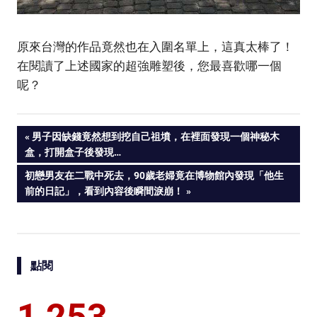
原來台灣的作品竟然也在入圍名單上，這真太棒了！
在閱讀了上述國家的超強雕塑後，您最喜歡哪一個
呢？
PREVIOUS
男子因缺錢竟然想到挖自己祖墳，在裡面發現一個神秘木
Post
盒，打開盒子後發現…
POST:
NEXT
初戀男友在二戰中死去，90歲老婦竟在博物館內發現「他生
navigation
POST:
前的日記」，看到內容後瞬間淚崩！
點閱
1,253