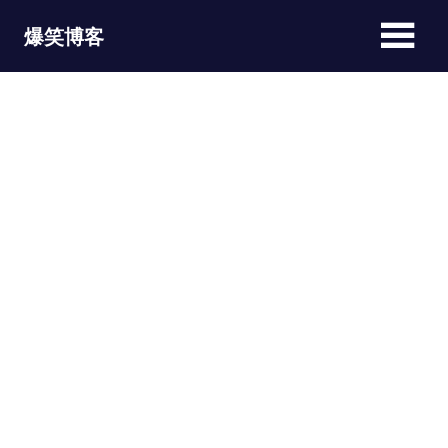
Skip
爆笑博客
to
content
JOKEBLOG