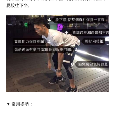
屁股往下坐。
▼ 常用姿勢：