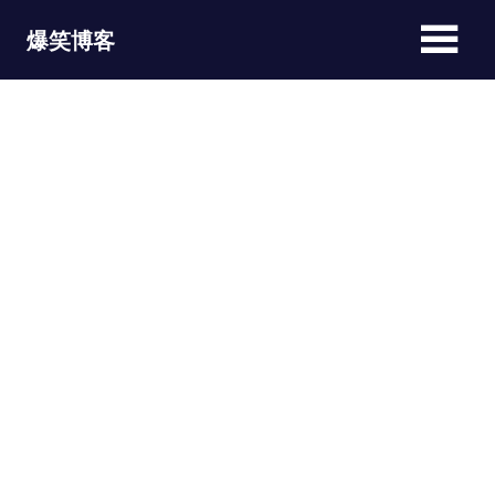
Skip
爆笑博客
to
content
JOKEBLOG