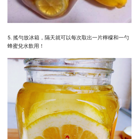
5. 搖勻放冰箱，隔天就可以每次取出一片檸檬和一勺
蜂蜜兌水飲用！