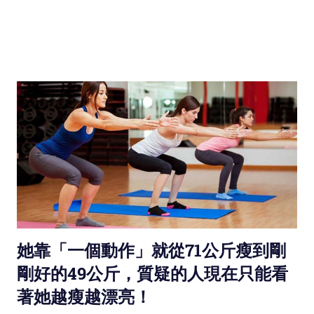
她靠「一個動作」就從71公斤瘦到剛
剛好的49公斤，質疑的人現在只能看
著她越瘦越漂亮！