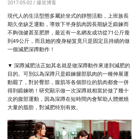
2017-05-02
爆笑博客
現代人的生活型態多屬於坐式的靜態活動，上班族長
期久坐缺乏運動，導致下半身肌肉因長期缺乏鍛鍊而
不夠強健甚至肥胖，最近有一名網友成功從71公斤瘦
到49公斤，而且她的瘦身秘笈竟只是固定且持續的做
一個減肥深蹲動作！
▼ 深蹲減肥法正如其名就是做深蹲動作來達到減肥的
目的。可別以為深蹲只是鍛鍊腿部肌肉的一種伸展運
動罷了，對於臀部，腹肌等各個部位的肌肉都會一併
得到鍛鍊喲！研究顯示做一次深蹲就相當於做了幾十
次的腹部運動，因為深蹲在短時間內會幫助人體燃燒
大量的脂肪，對減肥特別有效。