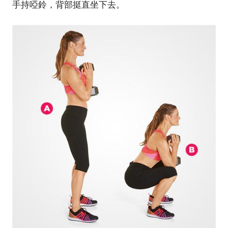
手持啞鈴，背部挺直坐下去。