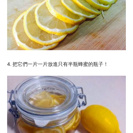
4. 把它們一片一片放進只有半瓶蜂蜜的瓶子！