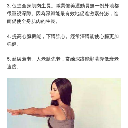
3. 促進全身肌肉生長。職業健美運動員無一例外地都
很重視深蹲。因為深蹲能最有效地促進激素分泌，進
而促使全身肌肉的生長。
4. 提高心臟機能，下蹲強心。經常深蹲能使心臟更加
強健。
5. 延緩衰老。人老腿先老，常練深蹲能顯著降低衰老
速度。