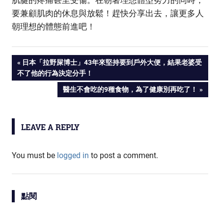
肌腱的疼痛甚至受傷。在朝著理想體型努力的同時，
要兼顧肌肉的休息與放鬆！趕快分享出去，讓更多人
朝理想的體態前進吧！
PREVIOUS
日本「拉野屎博士」43年來堅持要到戶外大便，結果老婆受
Post
不了他的行為決定分手！
POST:
NEXT
醫生不會吃的9種食物，為了健康別再吃了！
navigation
POST:
LEAVE A REPLY
You must be
logged in
to post a comment.
點閱