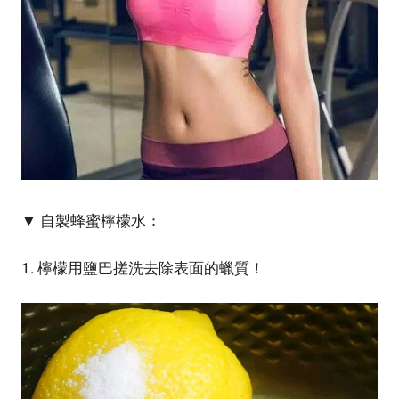
▼ 自製蜂蜜檸檬水：
1. 檸檬用鹽巴搓洗去除表面的蠟質！