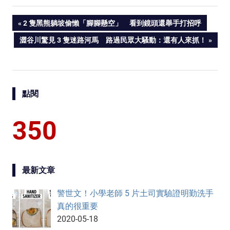
PREVIOUS
2 隻黑熊躺坡偷懶「腳腳懸空」 看到鏡頭還舉手打招呼
Post
POST:
NEXT
澀谷川驚見 3 隻迷路河馬 路過民眾大騷動：還有人來抓！
POST:
navigation
點閱
350
最新文章
警世文！小學老師 5 片土司實驗證明勤洗手
真的很重要
2020-05-18