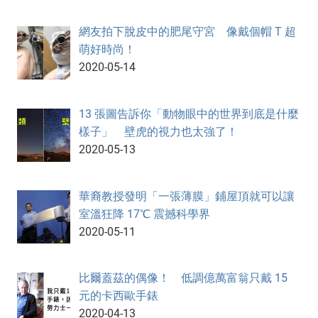
網友拍下脫皮中的肥尾守宮 像戴個帽 T 超
萌好時尚！
2020-05-14
13 張圖告訴你「動物眼中的世界到底是什麼
樣子」 壁虎的視力也太強了！
2020-05-13
華裔教授發明「一張薄膜」鋪屋頂就可以讓
室溫狂降 17℃ 震撼科學界
2020-05-11
比爾蓋茲的偶像！ 低調億萬富翁只戴 15
元的卡西歐手錶
2020-04-13