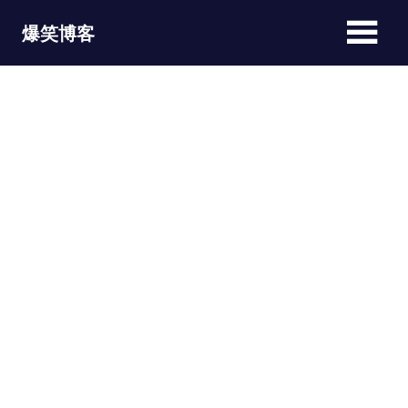
Skip
爆笑博客
to
content
JOKEBLOG