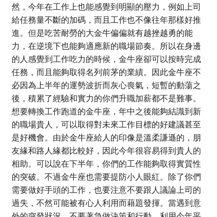
然，今年在工作上也能感覺到明顯的壓力，例如上司
給任務量不斷的加碼，而且工作也不像往年那樣好推
進。但是吃苦耐勞的大金牛偏偏就有越挫越勇的能
力，在逆境下也能夠適應新的職場節奏。所以在身邊
的人感覺到工作吃力的時候，金牛座卻可以按時完成
任務，而且能夠取得名列前茅的業績。因此金牛座不
必因為上半年的運勢波折而灰心喪氣，短暫的動蕩之
後，積累了經驗和實力的你們升職加薪都不是難事。
想要轉換工作跑道的金牛座，年中之後能夠結識到新
的職場貴人，可以取得對未來工作目標的好建議甚至
是好機會。由於金牛座給人的印像是溫柔謙遜的，朋
友緣和路人緣都比較好，因此今年很容易得到貴人的
相助。可以說在下半年，你們的工作能夠取得實質性
的突破。不過金牛座也需要提防小人眼紅。除了你們
需要做好手頭的工作，也要注意不要跟人議論上司的
過失，不然可能被有心人利用而藉題發揮。當遇到意
外的突發狀況，不要著急做決策和行動，利用今年平