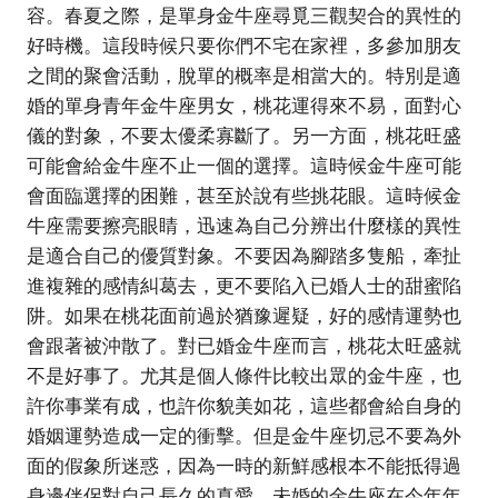
容。春夏之際，是單身金牛座尋覓三觀契合的異性的
好時機。這段時候只要你們不宅在家裡，多參加朋友
之間的聚會活動，脫單的概率是相當大的。特別是適
婚的單身青年金牛座男女，桃花運得來不易，面對心
儀的對象，不要太優柔寡斷了。另一方面，桃花旺盛
可能會給金牛座不止一個的選擇。這時候金牛座可能
會面臨選擇的困難，甚至於說有些挑花眼。這時候金
牛座需要擦亮眼睛，迅速為自己分辨出什麼樣的異性
是適合自己的優質對象。不要因為腳踏多隻船，牽扯
進複雜的感情糾葛去，更不要陷入已婚人士的甜蜜陷
阱。如果在桃花面前過於猶豫遲疑，好的感情運勢也
會跟著被沖散了。對已婚金牛座而言，桃花太旺盛就
不是好事了。尤其是個人條件比較出眾的金牛座，也
許你事業有成，也許你貌美如花，這些都會給自身的
婚姻運勢造成一定的衝擊。但是金牛座切忌不要為外
面的假象所迷惑，因為一時的新鮮感根本不能抵得過
身邊伴侶對自己長久的真愛。未婚的金牛座在今年年