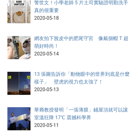
警世文！小學老師 5 片土司實驗證明勤洗手
真的很重要
2020-05-18
網友拍下脫皮中的肥尾守宮 像戴個帽 T 超
萌好時尚！
2020-05-14
13 張圖告訴你「動物眼中的世界到底是什麼
樣子」 壁虎的視力也太強了！
2020-05-13
華裔教授發明「一張薄膜」鋪屋頂就可以讓
室溫狂降 17℃ 震撼科學界
2020-05-11