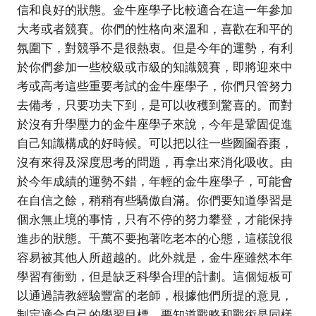
信和良好的狀態。金牛座學子比較適合在這一年參加
大考或者競賽。你們的性格向來溫和，喜歡在和平的
氛圍下，對競爭不是很熱衷。但是今年的運勢，有利
於你們參加一些校級或市級的知識競賽，即將迎來中
考或高考這些重要考試的金牛座學子，你們只管努力
去備考，只要功夫下到，是可以收穫到驚喜的。而對
於沒有升學壓力的金牛座學子來說，今年是鞏固促進
自己知識構成的好時候。可以把以往一些囫圇吞棗，
沒有來得及深度思考的問題，再拿出來消化吸收。由
於今年成績的運勢不錯，年輕的金牛座學子，可能會
在自信之餘，稍稍有些驕傲自滿。你們要知道學習是
個永無止境的事情，只有不停的努力攀登，才能保持
進步的狀態。千萬不要抱著吃老本的心態，這樣說很
容易被其他人所超越的。此外就是，金牛座雖然本年
學習有衝勁，但是缺乏科學合理的計劃。這個短板可
以通過請教經驗豐富的老師，根據他們所提的意見，
制定適合自己的學習目標。要知道戰略和戰術是同樣