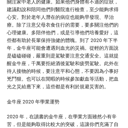
關注家中老人的健康。如果他們身體有不適的症狀，
建議勸說和陪同他們到醫院進行檢查，至少能夠求得
心安。對於老年人潛在的病症也能夠早發現、早治
療。除了注意父母衣食住行的需要，要多關注他們的
心理健康。多陪伴他們，或是引導他們培養愛好，這
些都有助於長輩保持強健的體魄。到了 2020 年下半
年，金牛座可能會遭遇到血光的災禍。從輕的方面說
是磕磕碰碰，嚴重則是駕駛要注意交通安全。這就提
醒金牛座，千萬要拒絕酒後駕駛和疲勞駕駛。此外在
待人接物的時候，要注意平和心態，不要因為小事好
兇鬥狠。也可以在閒暇的時候參加獻血等活動，把血
光之災給應下來，這些都是有利於規避災害的。
金牛座 2020 年學業運勢
2020 年，在讀書的金牛座，在學業方面雖然小有辛
苦，但是能夠取得比較大的突破，這讓你們充滿了自