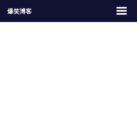
Skip
爆笑博客
to
content
JOKEBLOG