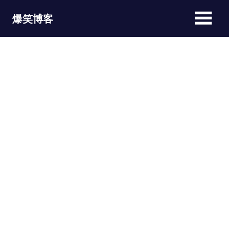
Skip
爆笑博客
to
content
JOKEBLOG