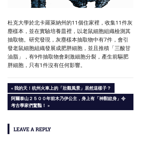
杜克大學於北卡羅萊納州的11個住家裡，收集11件灰
塵樣本，並在實驗培養皿裡，以老鼠細胞組織檢測其
抽取物。研究發現，灰塵樣本抽取物中有7件，會引
發老鼠細胞組織發展成肥胖細胞，並且推積「三酸甘
油脂」，有9件抽取物會刺激細胞分裂，產生前驅肥
胖細胞，只有1件沒有任何影響。
PREVIOUS
我的天！杭州火車上的「壯觀風景」居然這樣子？
Post
POST:
NEXT
阿爾泰山２５００年前木乃伊公主，身上有「神獸紋身」令
POST:
考古學家們驚豔！
navigation
LEAVE A REPLY