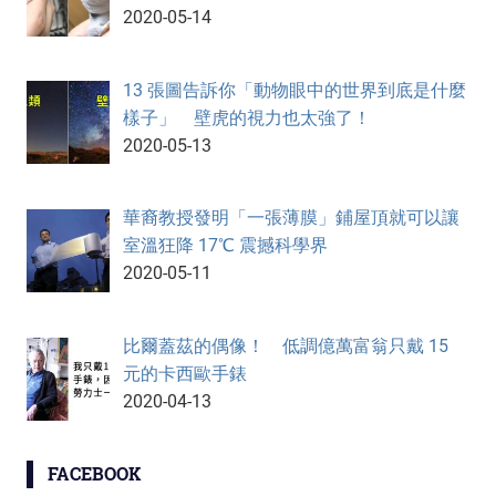
2020-05-14
13 張圖告訴你「動物眼中的世界到底是什麼
樣子」 壁虎的視力也太強了！
2020-05-13
華裔教授發明「一張薄膜」鋪屋頂就可以讓
室溫狂降 17℃ 震撼科學界
2020-05-11
比爾蓋茲的偶像！ 低調億萬富翁只戴 15
元的卡西歐手錶
2020-04-13
FACEBOOK