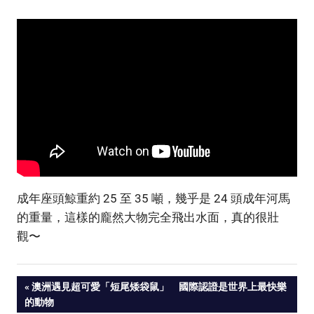
成年座頭鯨重約 25 至 35 噸，幾乎是 24 頭成年河馬
的重量，這樣的龐然大物完全飛出水面，真的很壯
觀〜
PREVIOUS
澳洲遇見超可愛「短尾矮袋鼠」 國際認證是世界上最快樂
Post
的動物
POST: