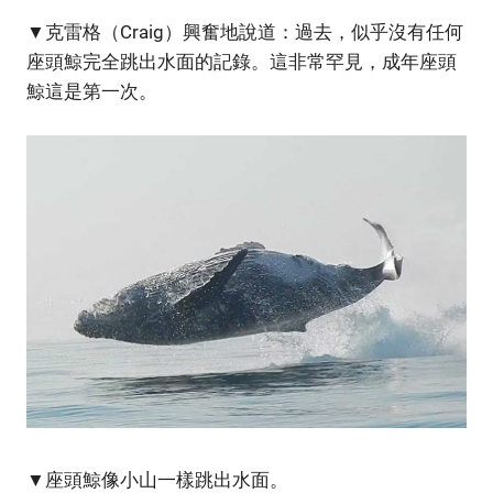
▼克雷格（Craig）興奮地說道：過去，似乎沒有任何
座頭鯨完全跳出水面的記錄。這非常罕見，成年座頭
鯨這是第一次。
▼座頭鯨像小山一樣跳出水面。