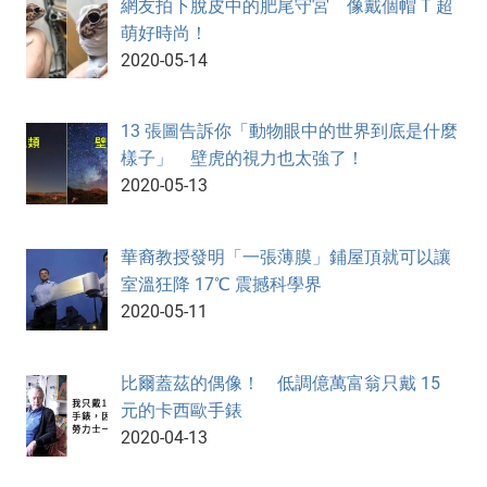
網友拍下脫皮中的肥尾守宮 像戴個帽 T 超
萌好時尚！
2020-05-14
13 張圖告訴你「動物眼中的世界到底是什麼
樣子」 壁虎的視力也太強了！
2020-05-13
華裔教授發明「一張薄膜」鋪屋頂就可以讓
室溫狂降 17℃ 震撼科學界
2020-05-11
比爾蓋茲的偶像！ 低調億萬富翁只戴 15
元的卡西歐手錶
2020-04-13