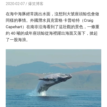
2020-02-07
爆笑博客
在海中海豚經常跳出水面，沒想到大號座頭鯨也會做
同樣的事情。外國潛水員克雷格·卡普哈特（Craig
Capehart）在南非沿海看到了這壯觀的景色，一條重
約 40 噸的成年座頭鯨從海裡躍出海面又落下，掀起
了一股海浪。