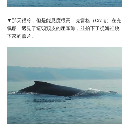
▼那天很冷，但是能見度很高，克雷格（Craig）在充
氣船上遇見了這頭頑皮的座頭鯨，並拍下了從海裡跳
下來的照片。