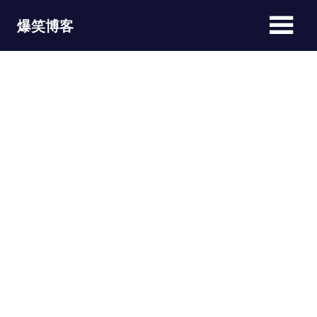
Skip
爆笑博客
to
content
JOKEBLOG