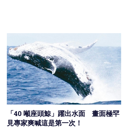
「40 噸座頭鯨」躍出水面 畫面極罕
見專家爽喊這是第一次！