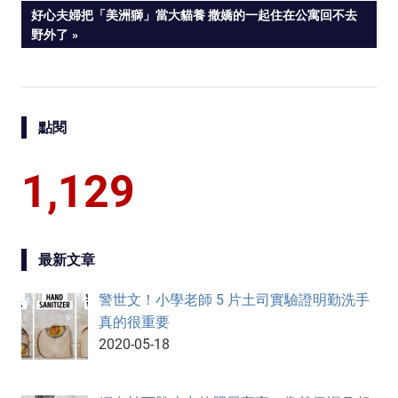
NEXT
好心夫婦把「美洲獅」當大貓養 撒嬌的一起住在公寓回不去
navigation
POST:
野外了
點閱
1,129
最新文章
警世文！小學老師 5 片土司實驗證明勤洗手
真的很重要
2020-05-18