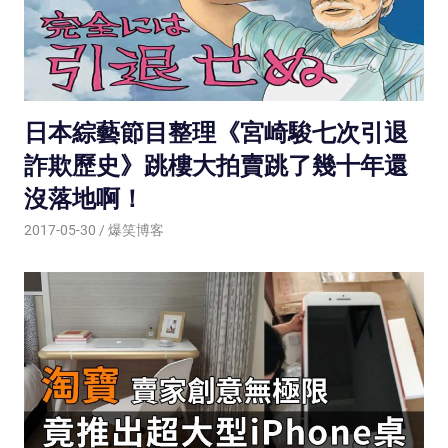
日本綜藝節目整理《宮崎駿七次引退
詐欺歷史》跳樓大拍賣跳了幾十年還
沒落地啊！
2017-05-30
爆笑博客