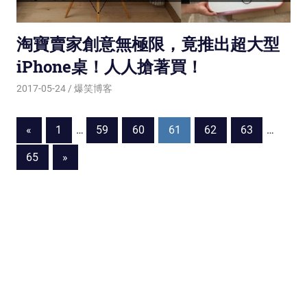
淘寶賣家創意無極限，竟推出超大型
iPhone桌！人人搶著買！
2017-05-24
爆笑博客
«
Previous
1
…
59
60
61
62
63
…
Posts
Posts
65
Next
»
navigation
Posts