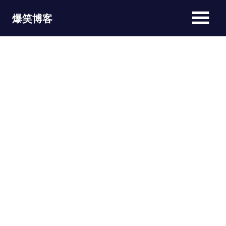
Skip
爆笑博客
to
content
JOKEBLOG