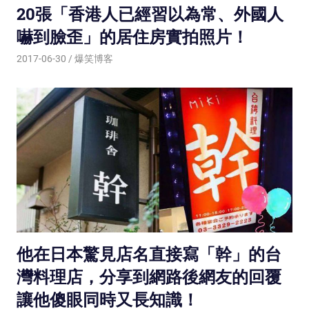
20張「香港人已經習以為常、外國人
嚇到臉歪」的居住房實拍照片！
2017-06-30
爆笑博客
他在日本驚見店名直接寫「幹」的台
灣料理店，分享到網路後網友的回覆
讓他傻眼同時又長知識！