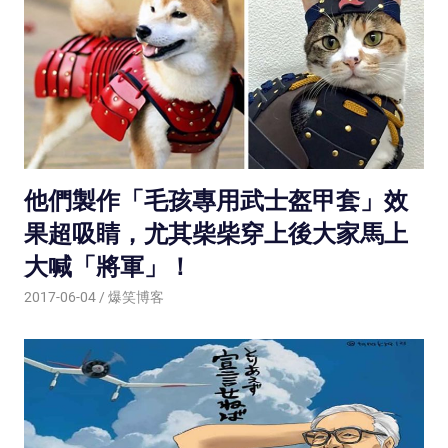
他們製作「毛孩專用武士盔甲套」效
果超吸睛，尤其柴柴穿上後大家馬上
大喊「將軍」！
2017-06-04
爆笑博客