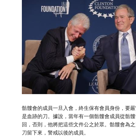
骷髏會的成員一旦入會，終生保有會員身份，要嚴
是血跡的刀。據說，當年有一個骷髏會成員從骷髏
回，否則，他將把這些文件公之於眾。骷髏會為之
刀留下來，警戒以後的成員。