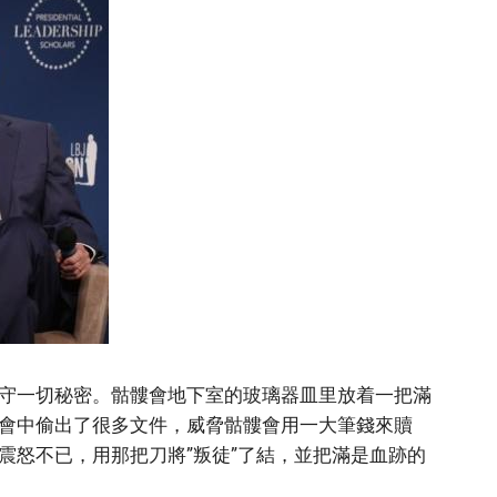
守一切秘密。骷髏會地下室的玻璃器皿里放着一把滿
會中偷出了很多文件，威脅骷髏會用一大筆錢來贖
震怒不已，用那把刀將”叛徒”了結，並把滿是血跡的