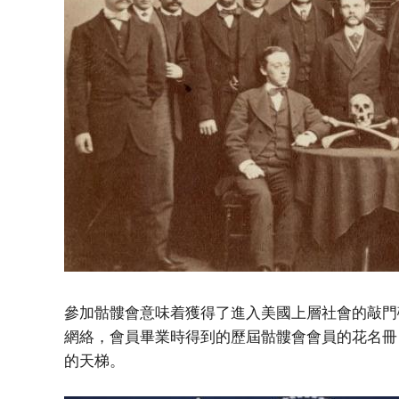
參加骷髏會意味着獲得了進入美國上層社會的敲門
網絡，會員畢業時得到的歷屆骷髏會會員的花名冊
的天梯。