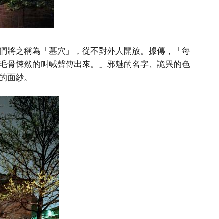
們將之稱為「墓穴」，從不對外人開放。據傳，「每
毛骨悚然的叫喊聲傳出來。」邪魅的名字、詭異的色
的面紗。