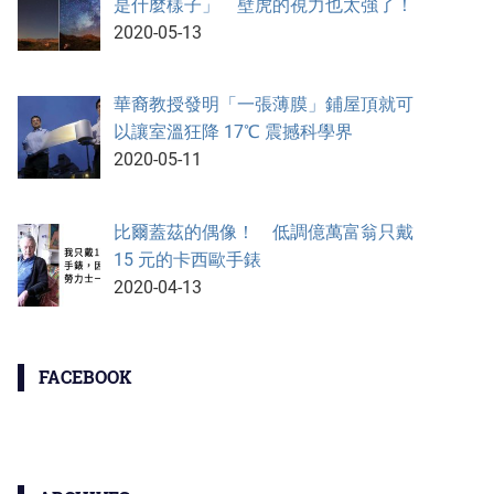
是什麼樣子」 壁虎的視力也太強了！
2020-05-13
華裔教授發明「一張薄膜」鋪屋頂就可
以讓室溫狂降 17℃ 震撼科學界
2020-05-11
比爾蓋茲的偶像！ 低調億萬富翁只戴
15 元的卡西歐手錶
2020-04-13
FACEBOOK