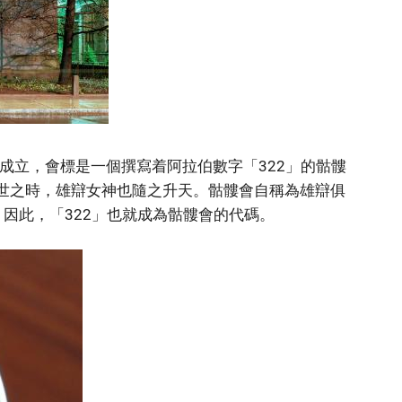
式成立，會標是一個撰寫着阿拉伯數字「322」的骷髏
逝世之時，雄辯女神也隨之升天。骷髏會自稱為雄辯俱
。因此，「322」也就成為骷髏會的代碼。