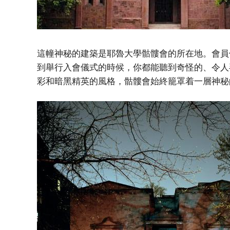
這幢神秘的建築是耶魯大學骷髏會的所在地。會員
到舉行入會儀式的時候，你都能聽到奇怪的、令人
彩和暗黑精英的風格，骷髏會始終籠罩着一層神秘