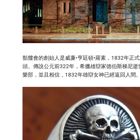
骷髏會的創始人是威廉•亨廷頓•羅素，1832年正
頭。傳說公元前322年，希臘雄辯家德伯斯梯尼
樂部，並且相信，1832年雄辯女神已經返回人間