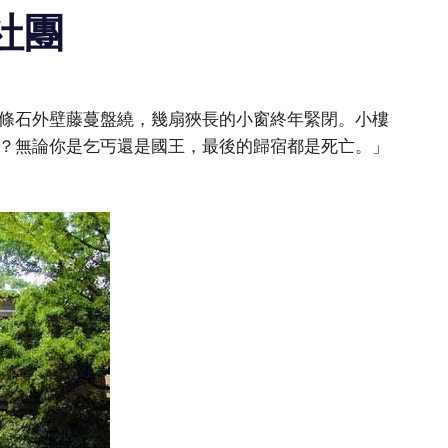
社團
條石外壁藤蔓盤繞，幾扇狹長的小窗終年緊閉。小樓
？無論你是乞丐還是國王，最後的歸宿都是死亡。」