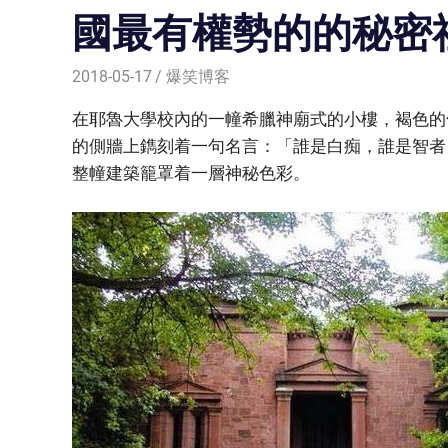
國最有權勢的的秘密
2018-05-17
爆笑博客
在耶魯大學校內的一幢希臘神廟式的小樓，褐色的
的側牆上鐫刻着一句名言：「誰是白痴，誰是智者
整幢建築籠罩着一層神秘色彩。