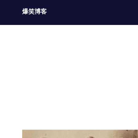
Skip
爆笑博客
to
content
JOKEBLOG