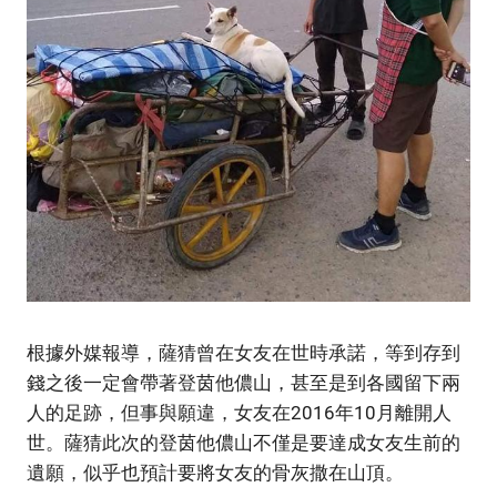
根據外媒報導，薩猜曾在女友在世時承諾，等到存到
錢之後一定會帶著登茵他儂山，甚至是到各國留下兩
人的足跡，但事與願違，女友在2016年10月離開人
世。薩猜此次的登茵他儂山不僅是要達成女友生前的
遺願，似乎也預計要將女友的骨灰撒在山頂。