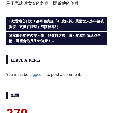
為了完成與女友的約定，開啟他的旅程
PREVIOUS
敵過地心引力！麥可傑克森「45度傾斜」震驚世人多年後被
Post
揭發「玄機在腳底」有註冊專利
POST:
NEXT
雖然健身能夠改變人生，但健身之後千萬不能立即做這些事
navigation
POST:
情，可能會危及生命健康！
LEAVE A REPLY
You must be
logged in
to post a comment.
點閱