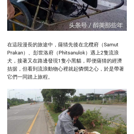
在這段漫長的旅途中，薩猜先後在北欖府（Samut
Prakan）、彭世洛府（Phitsanulok）遇上2隻流浪
犬，接著又在路邊發現1隻小黑貓，即便薩猜的經濟
拮据，但看到流浪動物心裡就起憐憫之心，於是帶著
它們一同踏上旅程。