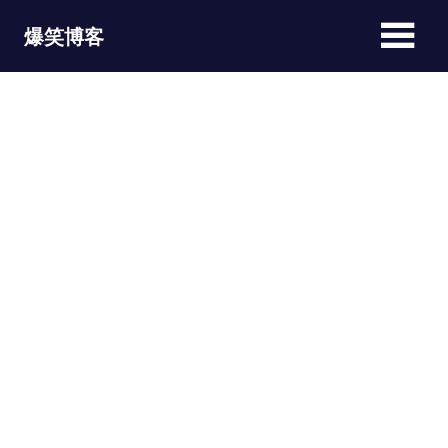
Skip
爆笑博客
to
content
JOKEBLOG