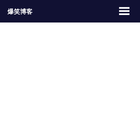
Skip
爆笑博客
to
content
JOKEBLOG