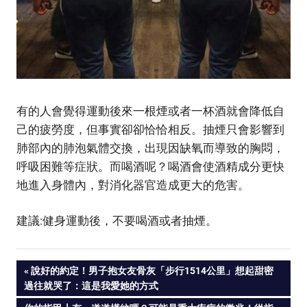
有的人會覺得運動後來一根煙或者一杯酒就會降低自
己的疲勞度，但事實卻卻恰恰相反。抽煙只會影響到
肺部內的肺泡氣體交換，出現因缺氧而導致的胸悶，
呼吸困難等症狀。而喝酒呢？喝酒會使酒精成分更快
地進入身體內，對消化器官造成更大的危害。
建議:健身運動後，不要喝酒或者抽煙。
PREVIOUS
說好的約定！男子抱女友骨灰「步行1514公里」想起甜密
Post
過往就哭了：這是我愛她的方式
POST: