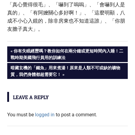
「真心覺得很毛」、「嚇到了嗚嗚」、「會嚇到人是
真的」、「有阿嬤關心多好啊！」、「這麼明顯，八
成不小心入鏡的，除非房東也不知道這誰」、「你朋
友膽子真大」。
PREVIOUS
你有失眠經歷嗎？教你如何在兩分鐘或更短時間內入睡！二
Post
戰時期美國飛行員用的訓練法
POST:
NEXT
暗藏玄機的「鐵魚」用來煮湯！原來是人類不可或缺的礦物
navigation
POST:
質，我們身體都超需要它！
LEAVE A REPLY
You must be
logged in
to post a comment.