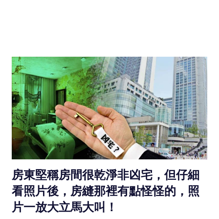
房東堅稱房間很乾淨非凶宅，但仔細
看照片後，房縫那裡有點怪怪的，照
片一放大立馬大叫！