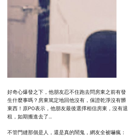
好奇心爆發之下，他朋友忍不住跑去問房東之前有發
生什麼事嗎？房東篤定地回他沒有，保證乾淨沒有髒
東西！原PO表示，他朋友最後選擇相信房東，沒有退
租，如期搬進去了…
不管門縫那個是人，還是真的鬧鬼，網友全被嚇瘋：