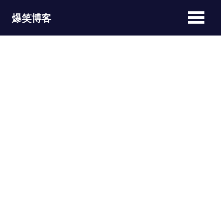
Skip
爆笑博客
to
content
JOKEBLOG