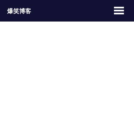
Skip
爆笑博客
to
content
JOKEBLOG