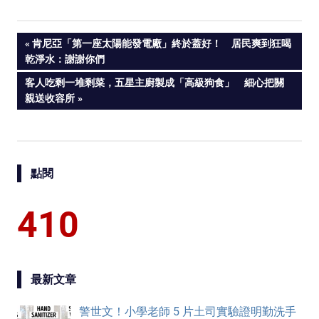
PREVIOUS
肯尼亞「第一座太陽能發電廠」終於蓋好！ 居民爽到狂喝
Post
乾淨水：謝謝你們
POST:
NEXT
客人吃剩一堆剩菜，五星主廚製成「高級狗食」 細心把關
navigation
POST:
親送收容所
點閱
410
最新文章
警世文！小學老師 5 片土司實驗證明勤洗手