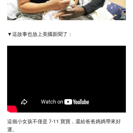
▼這故事也放上美國新聞了：
這個小女孩不僅是 7-11 寶寶，還給爸爸媽媽帶來好
運。